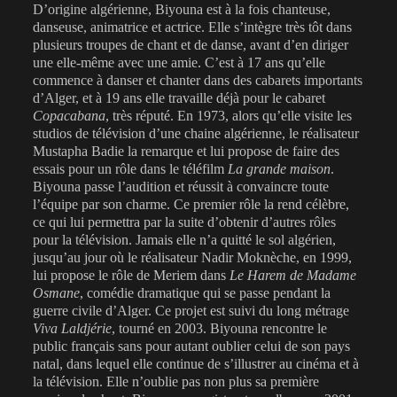
D’origine algérienne, Biyouna est à la fois chanteuse,
danseuse, animatrice et actrice. Elle s’intègre très tôt dans
plusieurs troupes de chant et de danse, avant d’en diriger
une elle-même avec une amie. C’est à 17 ans qu’elle
commence à danser et chanter dans des cabarets importants
d’Alger, et à 19 ans elle travaille déjà pour le cabaret
Copacabana
, très réputé. En 1973, alors qu’elle visite les
studios de télévision d’une chaine algérienne, le réalisateur
Mustapha Badie la remarque et lui propose de faire des
essais pour un rôle dans le téléfilm
La grande maison
.
Biyouna passe l’audition et réussit à convaincre toute
l’équipe par son charme. Ce premier rôle la rend célèbre,
ce qui lui permettra par la suite d’obtenir d’autres rôles
pour la télévision. Jamais elle n’a quitté le sol algérien,
jusqu’au jour où le réalisateur Nadir Moknèche, en 1999,
lui propose le rôle de Meriem dans
Le Harem de Madame
Osmane
, comédie dramatique qui se passe pendant la
guerre civile d’Alger. Ce projet est suivi du long métrage
Viva Laldjérie
, tourné en 2003. Biyouna rencontre le
public français sans pour autant oublier celui de son pays
natal, dans lequel elle continue de s’illustrer au cinéma et à
la télévision. Elle n’oublie pas non plus sa première