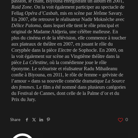
passion, le chant, Biyouna enregistrant un album en 2001,
Raid Zone
. On la voit également participer au spectacle de
Fellag
Opéra d’Casbah
, mis en scène par Jérôme Savary.
En 2007, elle retrouve le réalisateur Nadir Moknèche avec
Délice Paloma
, dans lequel elle tient le rôle principal et
original de Madame Aldjeria, une célèbre mafieuse. En
plus du cinéma et de la télévision, elle commence à toucher
aux plateaux de théâtre en 2007, en jouant le rôle du
Coryphée dans la pièce
Electre
de Sophocle. En 2009, on
la voit également sur scène au Vingtième théâtre dans la
pièce
La Célestine
, où la comédienne joue le rôle
éponyme. Le scénariste et réalisateur Radu Mihaileanu
confie à Biyouna, en 2011, le rôle de femme « gréviste de
l’amour » dans sa nouvelle comédie dramatique
La Source
des femmes
. Le film a été nommé dans plusieurs catégories
du Festival de Cannes, dont celle de la Palme d’or et du
Prix du Jury.
Share
0