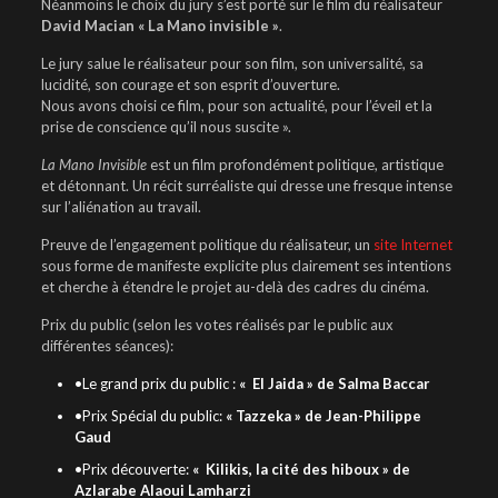
Néanmoins le choix du jury s’est porté sur le film du réalisateur
David Macian « La Mano invisible »
.
Le jury salue le réalisateur pour son film, son universalité, sa
lucidité, son courage et son esprit d’ouverture.
Nous avons choisi ce film, pour son actualité, pour l’éveil et la
prise de conscience qu’il nous suscite ».
La Mano Invisible
est un film profondément politique, artistique
et détonnant. Un récit surréaliste qui dresse une fresque intense
sur l’aliénation au travail.
Preuve de l’engagement politique du réalisateur, un
site Internet
sous forme de manifeste explicite plus clairement ses intentions
et cherche à étendre le projet au-delà des cadres du cinéma.
Prix du public (selon les votes réalisés par le public aux
différentes séances):
•Le grand prix du public :
« El Jaida » de Salma Baccar
•Prix Spécial du public:
« Tazzeka » de Jean-Philippe
Gaud
•Prix découverte:
« Kilikis, la cité des hiboux » de
Azlarabe Alaoui Lamharzi